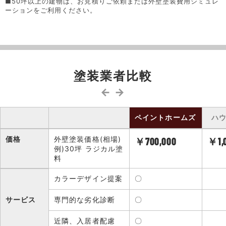
■50坪以上の建物は、お見積りご依頼または外壁塗装費用シミュレ
ーションをご利用ください。
塗装業者比較
← →
ペイントホームズ
ハ
価格
外壁塗装価格(相場)
￥700,000
￥1,
例)30坪 ラジカル塗
料
カラーデザイン提案
〇
サービス
専門的な劣化診断
〇
近隣、入居者配慮
〇