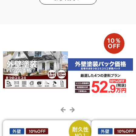
10％
OFF
← →