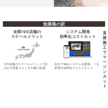
低価格の訳
全国100店舗の
システム開発
直
スケールメリット
効率化コストカット
接
施
工
で
マ
ー
100店舗のスケールメリットで仕
自社でWebシステムを開発。一元
ジ
入れや営業コストを大幅に削減
管理の効率化でコストカット
ン
カ
ッ
ト