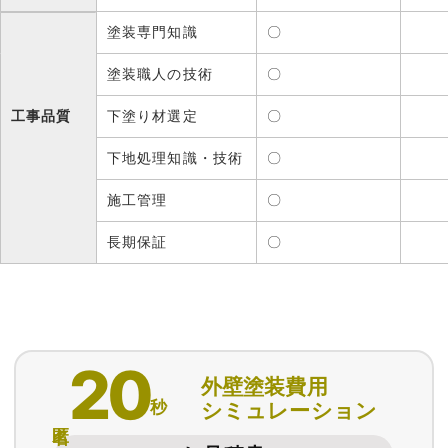
塗装専門知識
〇
塗装職人の技術
〇
工事品質
下塗り材選定
〇
下地処理知識・技術
〇
施工管理
〇
長期保証
〇
20
外壁塗装費用
秒
シミュレーション
匿名