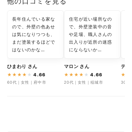
他の口コミを見る
長年住んでいる家な
住宅が近い場所なの
外
ので、外壁の色あせ
で、外壁塗装中の音
て
は気になりつつも、
や足場、職人さんの
ま
まだ塗装するほどで
出入りが近所の迷惑
の
はないのかな…
にならないか…
い
ひまわり さん
マロン さん
テン
★
★
★
★
★
4.66
★
★
★
★
★
4.66
★
★
60代｜女性｜府中市
20代｜女性｜稲城市
30