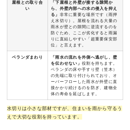
屋根との取り合
「下屋根と外壁が接する隙間か
い
ら、外壁内部への水の侵入を抑え
る」
非常に重要な場所です（雨押
え水切り）。屋根を流れる大量の
雨水が壁との隙間に逆流するのを
防ぐため、ここが劣化すると雨漏
りに直結しやすい「超重要保安部
位」と言えます。
ベランダまわり
「雨水の流れを外側へ逃がし、壁
を伝わせない」
役割を持ちます。
ベランダの床や手すり壁（笠木）
の先端に取り付けられており、オ
ーバーフローした雨水が外壁に直
接かかり続けるのを防ぎ、建物全
体の寿命を延ばします。
水切りは小さな部材ですが、住まいを雨から守るう
えで大切な役割を持っています。