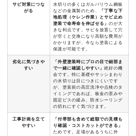
サビ対策につな
水切りの多くはガルバリウム鋼板
がる
などの金属製のため、
「丁寧な下
地処理（ケレン作業）とサビ止め
塗装で命寿命を伸ばせる」
のが大
きな利点です。サビを放置して穴
が空くと交換になり高額な費用が
かかりますが、今なら塗装による
保護が可能です。
劣化に気づきや
「外壁塗装時にプロの目で細部ま
すい
で一緒に確認しやすい」
絶好の機
会です。特に基礎やサッシまわり
の水切りは目につきにくいです
が、塗装前の高圧洗浄や点検のタ
イミングであれば、板金の歪みや
固定ビスの緩み、防水シーリング
の切れにすぐ気づけます。
工事計画を立て
「付帯部も含めて総額での見積も
やすい
り確認・コストカットができる」
ためです。足場があるうちに外