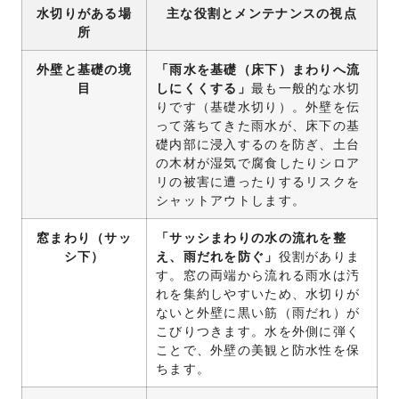
水切りがある場
主な役割とメンテナンスの視点
所
外壁と基礎の境
「雨水を基礎（床下）まわりへ流
目
しにくくする」
最も一般的な水切
りです（基礎水切り）。外壁を伝
って落ちてきた雨水が、床下の基
礎内部に浸入するのを防ぎ、土台
の木材が湿気で腐食したりシロア
リの被害に遭ったりするリスクを
シャットアウトします。
窓まわり（サッ
「サッシまわりの水の流れを整
シ下）
え、雨だれを防ぐ」
役割がありま
す。窓の両端から流れる雨水は汚
れを集約しやすいため、水切りが
ないと外壁に黒い筋（雨だれ）が
こびりつきます。水を外側に弾く
ことで、外壁の美観と防水性を保
ちます。